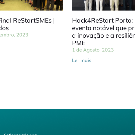
Final ReStartSMEs |
Hack4ReStart Porto:
dos
evento notável que p
a inovação e a resiliê
embro, 2023
PME
1 de Agosto, 2023
Ler mais
Cofinanciado por: