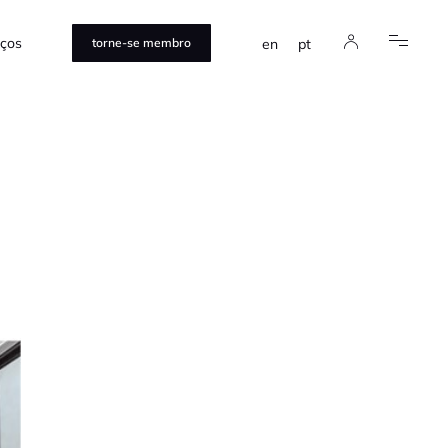
iços
en
pt
torne-se membro