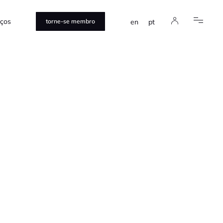
iços
en
pt
torne-se membro