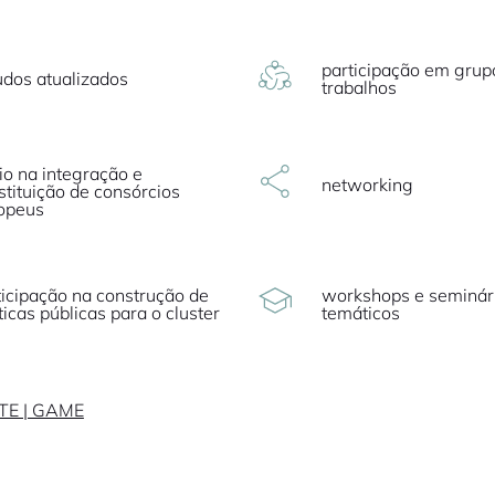
participação em grup
udos atualizados
trabalhos
io na integração e
networking
stituição de consórcios
opeus
ticipação na construção de
workshops e seminár
ticas públicas para o cluster
temáticos
TE | GAME