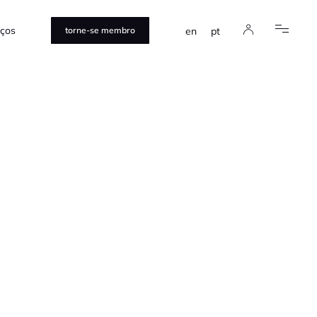
iços
en
pt
torne-se membro