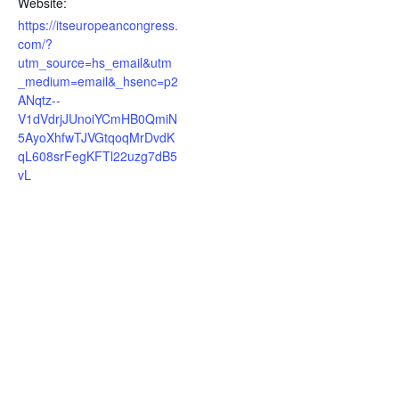
Website:
https://itseuropeancongress.
com/?
utm_source=hs_email&utm
_medium=email&_hsenc=p2
ANqtz--
V1dVdrjJUnoiYCmHB0QmiN
5AyoXhfwTJVGtqoqMrDvdK
qL608srFegKFTl22uzg7dB5
vL