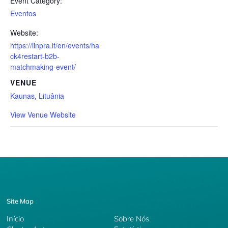
Event Category:
Eventos
Website:
https://linpra.lt/en/events/ha
ck4restart-b2b-
matchmaking-event/
VENUE
Kaunas, Lituânia
View Venue Website
Site Map
Início
Sobre Nós