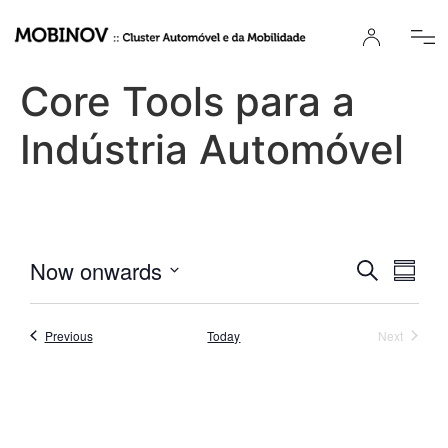
Core Tools para a
Indústria Automóvel
Event
Eve
Now onwards
Search
Summa
Select
Vi
Searc
date.
Nav
Events
Events
Previous
Today
Next
and
Views
Navig