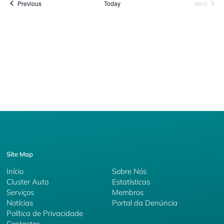
Events
Event
Previous
Today
Next
Site Map
Início
Sobre Nós
Cluster Auto
Estatísticas
Serviços
Membros
Notícias
Portal da Denúncia
Política de Privacidade
Contactos