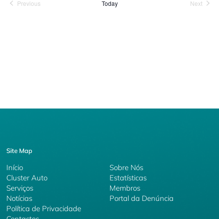
Events
Event
Previous
Today
Next
Site Map
Início
Sobre Nós
Cluster Auto
Estatísticas
Serviços
Membros
Notícias
Portal da Denúncia
Política de Privacidade
Contactos