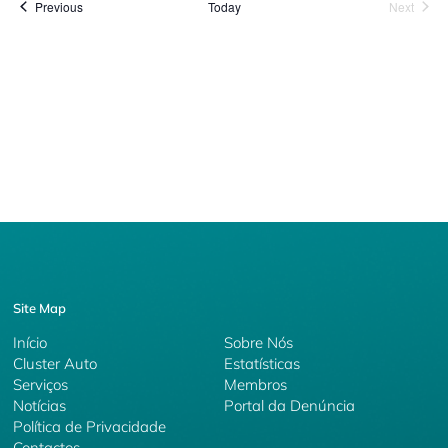
Events
Event
Previous
Today
Next
Site Map
Início
Sobre Nós
Cluster Auto
Estatísticas
Serviços
Membros
Notícias
Portal da Denúncia
Política de Privacidade
Contactos