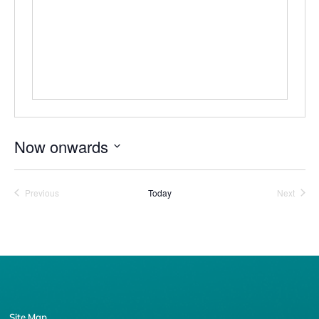
Now onwards
Select
date.
Events
Event
Previous
Today
Next
Site Map