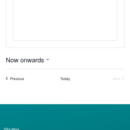
Now onwards
Select
date.
Events
Event
Previous
Today
Next
Site Map