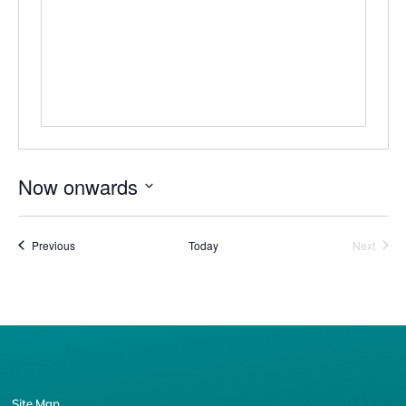
Now onwards
Select
date.
Events
Event
Previous
Today
Next
Site Map