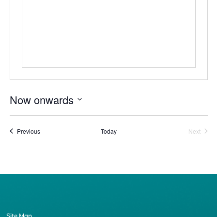
Now onwards
Select
date.
Events
Event
Previous
Today
Next
Site Map