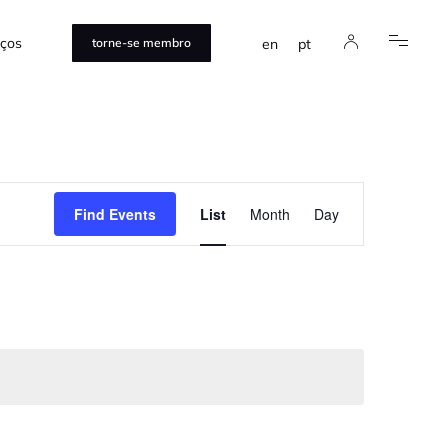
iços
en
pt
torne-se membro
Event
Find Events
List
Month
Day
Views
Navigation