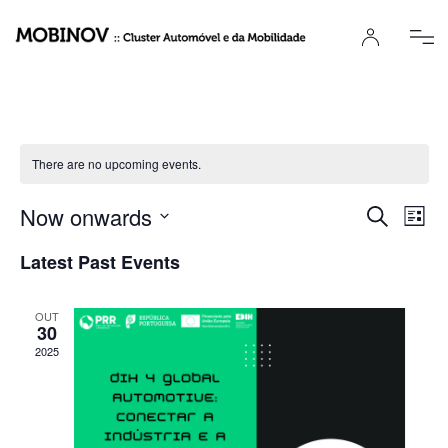
There are no upcoming events.
Event
Ev
Now onwards
Search
List
Select
Vi
Sear
date.
Latest Past Events
Na
and
OUT
View
30
2025
Navig