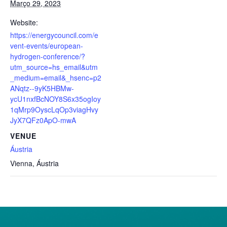
Março 29, 2023
Website:
https://energycouncil.com/e
vent-events/european-
hydrogen-conference/?
utm_source=hs_email&utm
_medium=email&_hsenc=p2
ANqtz--9yK5HBMw-
ycU1nxfBcNOY8S6x35ogIoy
1qMrp9OyscLqOp3viagHvy
JyX7QFz0ApO-mwA
VENUE
Áustria
Vienna
,
Áustria