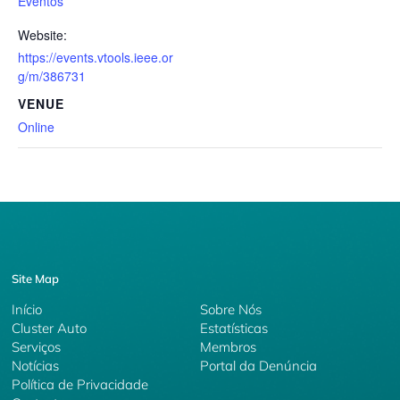
Eventos
Website:
https://events.vtools.ieee.or
g/m/386731
VENUE
Online
Site Map
Início
Sobre Nós
Cluster Auto
Estatísticas
Serviços
Membros
Notícias
Portal da Denúncia
Política de Privacidade