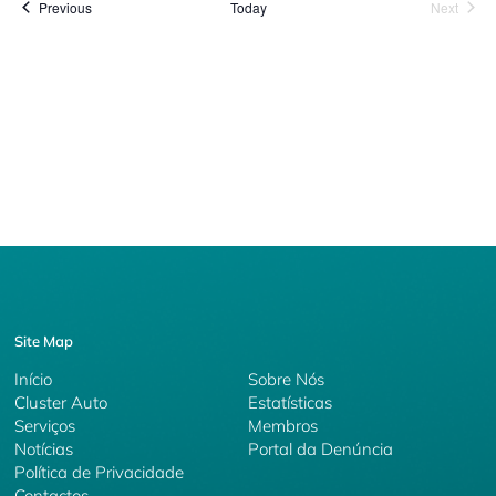
Events
Event
Previous
Today
Next
Site Map
Início
Sobre Nós
Cluster Auto
Estatísticas
Serviços
Membros
Notícias
Portal da Denúncia
Política de Privacidade
Contactos