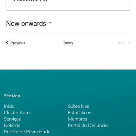
Now onwards
Select
date.
Events
Event
Previous
Today
Next
Site Map
Início
Sobre Nós
Cluster Auto
Estatísticas
Serviços
Membros
Notícias
Portal da Denúncia
Política de Privacidade