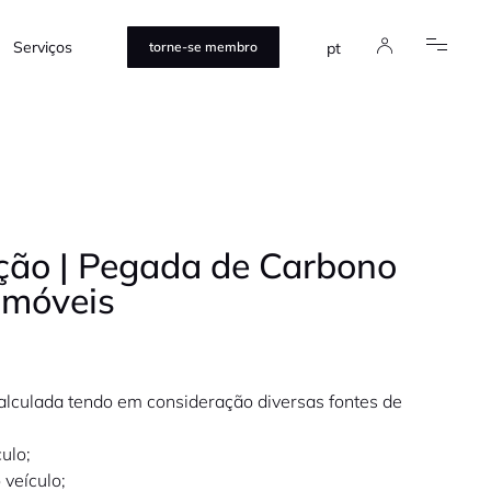
Serviços
pt
torne-se membro
ção | Pegada de Carbono
omóveis
alculada tendo em consideração diversas fontes de
ulo;
 veículo;